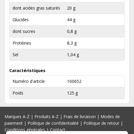
dont acides gras saturés
20 g
Glucides
44 g
dont sucres
0,8 g
Protéines
8,3 g
Sel
1,04 g
Caractéristiques
Numéro d'article
100652
Poids
125 g
Marques A-Z
|
Produits A-Z
|
Frais de livraison
|
Modes de
paiement
|
Politique de confidentialité
|
Politique de retour
|
Conditions générales
|
Contact