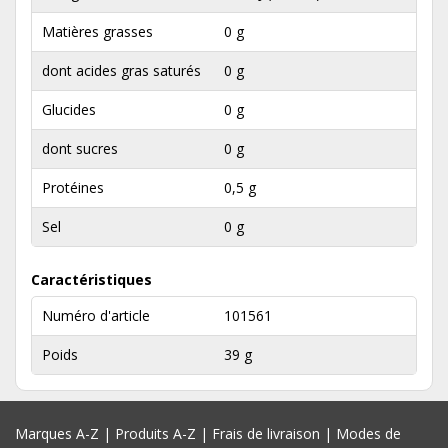
Matières grasses
0 g
dont acides gras saturés
0 g
Glucides
0 g
dont sucres
0 g
Protéines
0,5 g
Sel
0 g
Caractéristiques
Numéro d'article
101561
Poids
39 g
Marques A-Z
|
Produits A-Z
|
Frais de livraison
|
Modes de