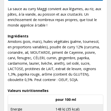
La sauce au curry Maggi convient aux légumes, au riz, aux
pâtes, à la viande, au poisson et aux crustacés. Un
enrichissement de nombreux repas propres, que tout le
monde apprécie à table !
Ingrédients
Amidons (pois, maïs), huiles végétales (palme, tournesol,
en proportions variables), poudre de curry 12% (curcuma,
coriandre, ail, MOUTARDE, piment de Cayenne, poivre,
carvi, fenugrec, CÉLERI, cumin, gingembre, paprika,
cardamome, laurier, livèche, aneth), sel iodé, sucre,
LACTOSE, protéines de LAIT, extrait de levure, oignons
1,3%, paprika rouge, arôme (contient du GLUTEN),
ciboulette 0,5%. Peut contenir : OEUF, SOJA.
Valeurs nutritionnelles
pour 100 ml
Energie
148 kJ (35 kcal)