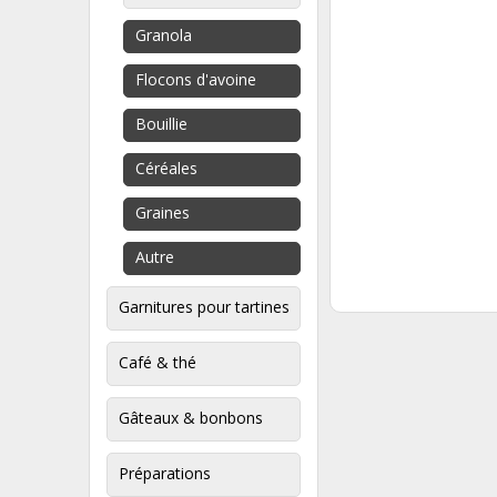
Granola
Flocons d'avoine
Bouillie
Céréales
Graines
Autre
Garnitures pour tartines
Café & thé
Gâteaux & bonbons
Préparations