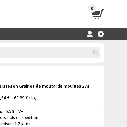
0
erstegen Graines de moutarde moulues 27g
,
56 €
168,89 € / kg
ncl. 5,5% TVA
hors
frais d'expédition
ivraison 4-7 jours