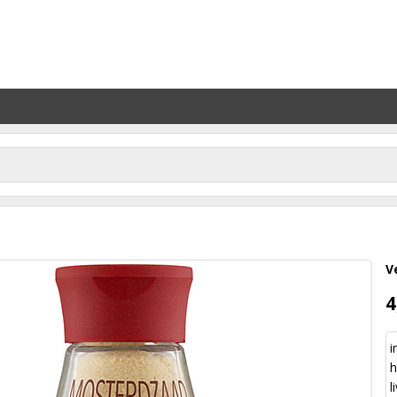
V
4
i
l