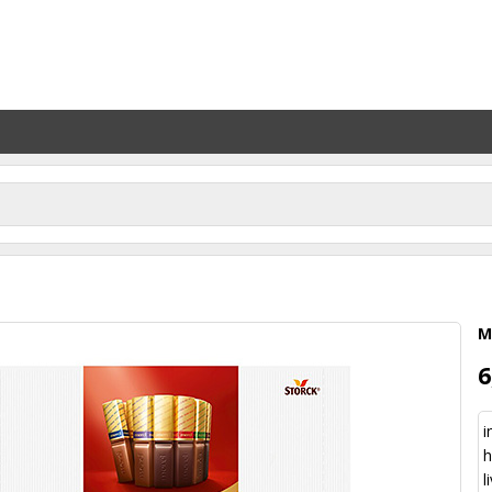
M
6
i
l