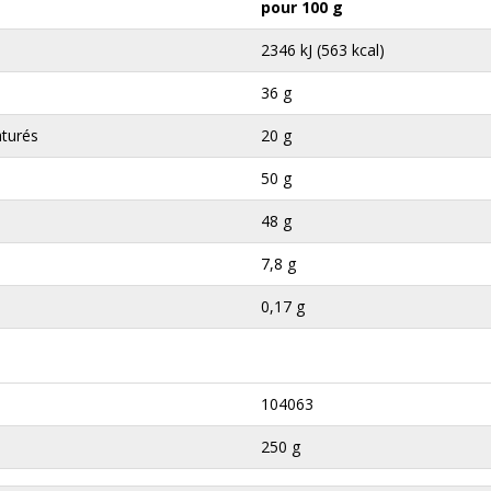
pour 100 g
2346 kJ (563 kcal)
36 g
aturés
20 g
50 g
48 g
7,8 g
0,17 g
104063
250 g