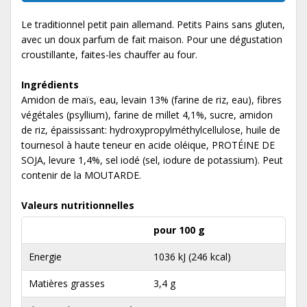
Le traditionnel petit pain allemand. Petits Pains sans gluten,
avec un doux parfum de fait maison. Pour une dégustation
croustillante, faites-les chauffer au four.
Ingrédients
Amidon de maïs, eau, levain 13% (farine de riz, eau), fibres
végétales (psyllium), farine de millet 4,1%, sucre, amidon
de riz, épaississant: hydroxypropylméthylcellulose, huile de
tournesol à haute teneur en acide oléique, PROTÉINE DE
SOJA, levure 1,4%, sel iodé (sel, iodure de potassium). Peut
contenir de la MOUTARDE.
Valeurs nutritionnelles
pour 100 g
Energie
1036 kJ (246 kcal)
Matières grasses
3,4 g