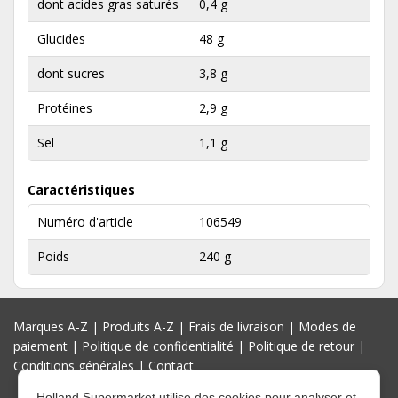
dont acides gras saturés
0,4 g
Glucides
48 g
dont sucres
3,8 g
Protéines
2,9 g
Sel
1,1 g
Caractéristiques
Numéro d'article
106549
Poids
240 g
Marques A-Z
|
Produits A-Z
|
Frais de livraison
|
Modes de
paiement
|
Politique de confidentialité
|
Politique de retour
|
Conditions générales
|
Contact
Holland Supermarket utilise des cookies pour analyser et