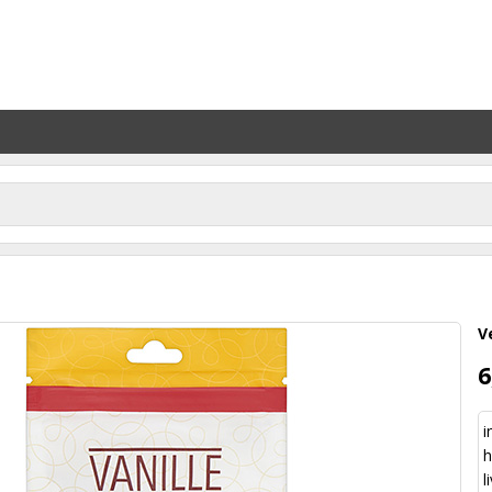
V
6
i
l