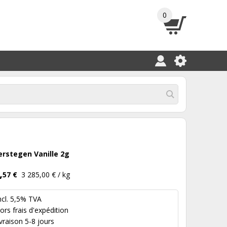
0
erstegen Vanille 2g
,
57 €
3 285,00 € / kg
ncl. 5,5% TVA
hors
frais d'expédition
ivraison 5-8 jours